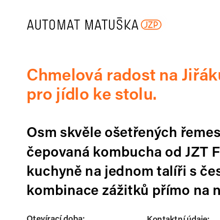
Chmelová radost na Jiřáku
pro jídlo ke stolu.
Osm skvěle ošetřených řemesl
čepovaná kombucha od JZT Fe
kuchyně na jednom talíři s čes
kombinace zážitků přímo na n
Otevírací doba: 
Kontaktní údaje: 