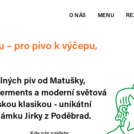
O NÁS 
MENU
RE
 – pro pivo k výčepu, 
ných piv od Matušky, 
rments a moderní světová 
kou klasikou - unikátní 
ámku Jirky z Poděbrad.
Kde nás najdete: