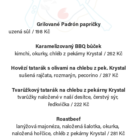
Grilované Padrón papričky
uzená sůl / 198 Kč      
Karamelizovaný BBQ bůček
kimchi, okurky, chléb z pekárny Krystal / 
262 Kč
Hovězí tatarák s olivami na chlebu z pek. Krystal
sušená rajčata, rozmarýn, pecorino / 287 Kč
Tvarůžkový tatarák na chlebu z pekárny Krystal
tvarůžky naložené v naší desítce, čerstvý sýr, 
ředkvička / 222 Kč
Roastbeef
lanýžová majonéza, naložená šalotka, okurka, 
naložená hořčice, chléb z pekárny Krystal / 281 Kč