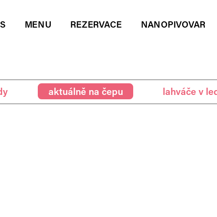
ÁS
MENU
REZERVACE
NANOPIVOVAR
álně na čepu
lahváče v lednici
nápoje