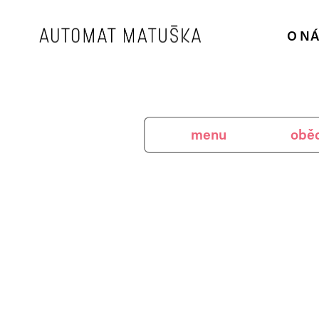
O N
menu
obědy
aktu